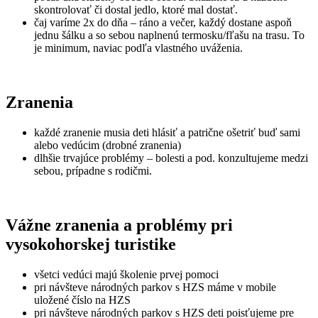
skontrolovať či dostal jedlo, ktoré mal dostať.
čaj varíme 2x do dňa – ráno a večer, každý dostane aspoň
jednu šálku a so sebou naplnenú termosku/fľašu na trasu. To
je minimum, naviac podľa vlastného uváženia.
Zranenia
každé zranenie musia deti hlásiť a patrične ošetriť buď sami
alebo vedúcim (drobné zranenia)
dlhšie trvajúce problémy – bolesti a pod. konzultujeme medzi
sebou, prípadne s rodičmi.
Vážne zranenia a problémy pri
vysokohorskej turistike
všetci vedúci majú školenie prvej pomoci
pri návšteve národných parkov s HZS máme v mobile
uložené číslo na HZS
pri návšteve národných parkov s HZS deti poisťujeme pre