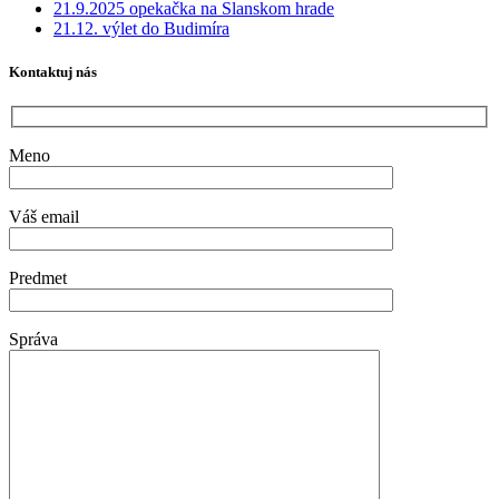
21.9.2025 opekačka na Slanskom hrade
21.12. výlet do Budimíra
Kontaktuj nás
Meno
Váš email
Predmet
Správa