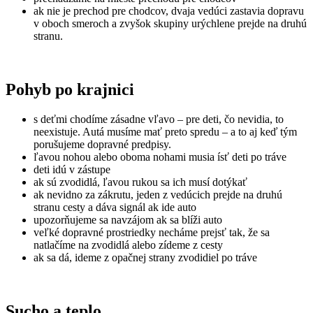
ak nie je prechod pre chodcov, dvaja vedúci zastavia dopravu
v oboch smeroch a zvyšok skupiny urýchlene prejde na druhú
stranu.
Pohyb po krajnici
s deťmi chodíme zásadne vľavo – pre deti, čo nevidia, to
neexistuje. Autá musíme mať preto spredu – a to aj keď tým
porušujeme dopravné predpisy.
ľavou nohou alebo oboma nohami musia ísť deti po tráve
deti idú v zástupe
ak sú zvodidlá, ľavou rukou sa ich musí dotýkať
ak nevidno za zákrutu, jeden z vedúcich prejde na druhú
stranu cesty a dáva signál ak ide auto
upozorňujeme sa navzájom ak sa blíži auto
veľké dopravné prostriedky necháme prejsť tak, že sa
natlačíme na zvodidlá alebo zídeme z cesty
ak sa dá, ideme z opačnej strany zvodidiel po tráve
Sucho a teplo