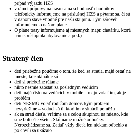
prípad výjazdu HZS
v rámci prípravy na trasu sa na schodnosť chodníkov
telefonicky informujeme na príslušnej HZS a pýtame sa, či sú
v danom stave vhodné pre našu skupinu. Tým zároveň
informujeme o našom pláne.
O pláne trasy informujeme aj miestnych (napr. chatárku, ktorá
nám sprístupnila ubytovanie a pod.)
Stratený člen
deti priebežne poučíme o tom, že keď sa stratia, majú ostať na
mieste, kde aktuálne sú
deti si priebežne rátame
nikto nesmie zaostať za posledným vedúcim
deti majú číslo na vedúcich v mobile – majú volať im, ak je
problém
deti NESMÚ volať rodičom domov, kým problém
nevyriešime – vedúci sú tí, ktorí im v situácií pomôžu
ak sa stratí dieťa, vrátime sa s celou skupinou na miesto, kde
sme boli ešte všetci. Skúmame možné odbočky.
Nerozchádzame sa. Zatiaľ vždy dieťa len niekam odbehlo a
po chvíli sa ukázalo