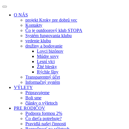
O NÁS
projekt Kroky pre dobrú vec
Kontakty
Čo je outdoorový klub STOPA
Systém fungovania klubu
vedenie klubu
družiny a bodovanie
Lovci bizónov
Múdre sovy
Lesní vlci
Žlté blesky
Rýchle šípy
Transparentný účet
Informačný systém
VÝLETY
Pripravujeme
Boli sme
články o výletoch
PRE RODIČOV
Podpora formou 2%
Čo dieťa potrebuje?
Pravidlá našej činnosti
Bezpečnosť na výletoch