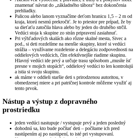
znamenať návrat do „základného tábora“ bez dokončenia
prehliadky.
Palicou alebo lanom vyznačíme deťom hranicu 1,5 – 2 m od
kraja, ktorú nesmú prekročiť. Je to priestor pre prípad, že by
sa dieťaťu zatočila hlava alebo by jeden do druhého strčil.
Vedúci stoja k skupine zo strán pripravení zasiahnuť.
Pri výhľadových skalách ako rôzne skalné mesta, Sivec a
pod., si deti rozdelíme na menšie skupiny, ktoré si vedúci
strážia – využívame rozdelenie a delegáciu zodpovednosti na
oddielových vedúcich, čím efektívnejšie riadime skupinu.
Hlavný vedúci ide prvý a určuje trasu spôsobom „musíte ísť
presne v mojich stopách“, oddielový vedúci to len kontrolujú
a istia si svoju skupinu.
ak máme v oddieli staršie deti s prirodzenou autoritou, v
obmedzenej miere a pri patričnej kontrole môžeme využiť aj
tento prvok.
Nástup a výstup z dopravného
prostriedku
jeden vedúci nastupuje / vystupuje prvý a jeden posledný
dohodnú sa, kto bude počítať deti – počítame ich pred
nastúpením aj po nastúpení, to isté pri vystupovaní.