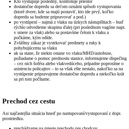
Kto vystupuje posledný, kontroluje priestor
dostatočne dopredu sa deťom oznámi spôsob vystupovania
(ktoré dvere, kde sa majú postaviť, kto ide prvý, koľko
dopredu sa budeme pripravovať a pod.)
po vystúpení – najmä z vlaku na úzkych nástupištiach – buď
rýchlo odvedieme skupinu ďalej (pri poslednom vagóne napr.
v smere za vlak) alebo sa postavíme čelom k vlaku a
počkáme, kým odíde.
Zvláštny zákaz je vystrkovať predmety a ruky k
pohybujúcemu sa vlaku
ak sa stane, že niekto ostane vo vlaku/MHD/autobuse,
požiadame o pomoc prednostu stanice, informujeme dispečing
– cez nich šoféra alebo vlakvedúceho, prípadne poprosíme o
asistenciu policajtov – to sa však ešte nestalo, nakoľko sa na
vystúpenie pripravujeme dostatočne dopredu a niekoľko krát
sa pri tom počítame.
Prechod cez cestu
Asi najčastejšia situácia hneď po nastupovaní/vystupovaní z dopr.
prostriedku.
prechádzame na mieste prechodu pre chodcov