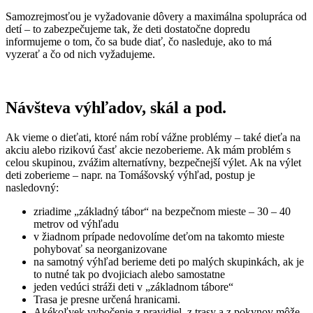
Samozrejmosťou je vyžadovanie dôvery a maximálna spolupráca od
detí – to zabezpečujeme tak, že deti dostatočne dopredu
informujeme o tom, čo sa bude diať, čo nasleduje, ako to má
vyzerať a čo od nich vyžadujeme.
Návšteva výhľadov, skál a pod.
Ak vieme o dieťati, ktoré nám robí vážne problémy – také dieťa na
akciu alebo rizikovú časť akcie nezoberieme. Ak mám problém s
celou skupinou, zvážim alternatívny, bezpečnejší výlet. Ak na výlet
deti zoberieme – napr. na Tomášovský výhľad, postup je
nasledovný:
zriadime „základný tábor“ na bezpečnom mieste – 30 – 40
metrov od výhľadu
v žiadnom prípade nedovolíme deťom na takomto mieste
pohybovať sa neorganizovane
na samotný výhľad berieme deti po malých skupinkách, ak je
to nutné tak po dvojiciach alebo samostatne
jeden vedúci stráži deti v „základnom tábore“
Trasa je presne určená hranicami.
Akékoľvek vybočenie z pravidiel, z trasy a z pokynov môže