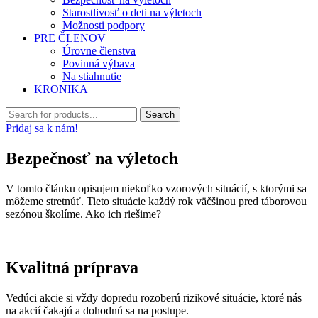
Starostlivosť o deti na výletoch
Možnosti podpory
PRE ČLENOV
Úrovne členstva
Povinná výbava
Na stiahnutie
KRONIKA
Pridaj sa k nám!
Bezpečnosť na výletoch
V tomto článku opisujem niekoľko vzorových situácií, s ktorými sa
môžeme stretnúť. Tieto situácie každý rok väčšinou pred táborovou
sezónou školíme. Ako ich riešime?
Kvalitná príprava
Vedúci akcie si vždy dopredu rozoberú rizikové situácie, ktoré nás
na akcií čakajú a dohodnú sa na postupe.