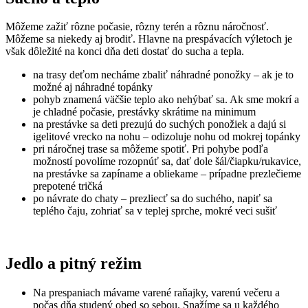
Môžeme zažiť rôzne počasie, rôzny terén a rôznu náročnosť.
Môžeme sa niekedy aj brodiť. Hlavne na prespávacích výletoch je
však dôležité na konci dňa deti dostať do sucha a tepla.
na trasy deťom necháme zbaliť náhradné ponožky – ak je to
možné aj náhradné topánky
pohyb znamená väčšie teplo ako nehýbať sa. Ak sme mokrí a
je chladné počasie, prestávky skrátime na minimum
na prestávke sa deti prezujú do suchých ponožiek a dajú si
igelitové vrecko na nohu – odizoluje nohu od mokrej topánky
pri náročnej trase sa môžeme spotiť. Pri pohybe podľa
možností povolíme rozopnúť sa, dať dole šál/čiapku/rukavice,
na prestávke sa zapíname a obliekame – prípadne prezlečieme
prepotené tričká
po návrate do chaty – prezliecť sa do suchého, napiť sa
teplého čaju, zohriať sa v teplej sprche, mokré veci sušiť
Jedlo a pitný režim
Na prespaniach mávame varené raňajky, varenú večeru a
počas dňa studený obed so sebou. Snažíme sa u každého