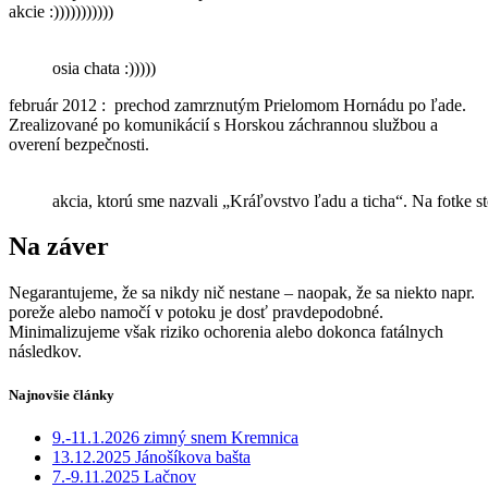
akcie :)))))))))))
osia chata :)))))
február 2012 : prechod zamrznutým Prielomom Hornádu po ľade.
Zrealizované po komunikácií s Horskou záchrannou službou a
overení bezpečnosti.
akcia, ktorú sme nazvali „Kráľovstvo ľadu a ticha“. Na fotke s
Na záver
Negarantujeme, že sa nikdy nič nestane – naopak, že sa niekto napr.
poreže alebo namočí v potoku je dosť pravdepodobné.
Minimalizujeme však riziko ochorenia alebo dokonca fatálnych
následkov.
Najnovšie články
9.-11.1.2026 zimný snem Kremnica
13.12.2025 Jánošíkova bašta
7.-9.11.2025 Lačnov