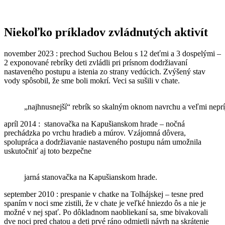
Niekoľko príkladov zvládnutých aktivít
november 2023 : prechod Suchou Belou s 12 deťmi a 3 dospelými –
2 exponované rebríky deti zvládli pri prísnom dodržiavaní
nastaveného postupu a istenia zo strany vedúcich. Zvýšený stav
vody spôsobil, že sme boli mokrí. Veci sa sušili v chate.
„najhnusnejší“ rebrík so skalným oknom navrchu a veľmi nep
apríl 2014 : stanovačka na Kapušianskom hrade – nočná
prechádzka po vrchu hradieb a múrov. Vzájomná dôvera,
spolupráca a dodržiavanie nastaveného postupu nám umožnila
uskutočniť aj toto bezpečne
jarná stanovačka na Kapušianskom hrade.
september 2010 : prespanie v chatke na Tolhájskej – tesne pred
spaním v noci sme zistili, že v chate je veľké hniezdo ôs a nie je
možné v nej spať. Po dôkladnom naobliekaní sa, sme bivakovali
dve noci pred chatou a deti prvé ráno odmietli návrh na skrátenie