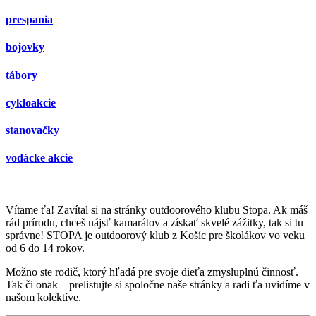
prespania
bojovky
tábory
cykloakcie
stanovačky
vodácke akcie
Vítame ťa! Zavítal si na stránky outdoorového klubu Stopa. Ak máš
rád prírodu, chceš nájsť kamarátov a získať skvelé zážitky, tak si tu
správne! STOPA je outdoorový klub z Košíc pre školákov vo veku
od 6 do 14 rokov.
Možno ste rodič, ktorý hľadá pre svoje dieťa zmysluplnú činnosť.
Tak či onak – prelistujte si spoločne naše stránky a radi ťa uvidíme v
našom kolektíve.