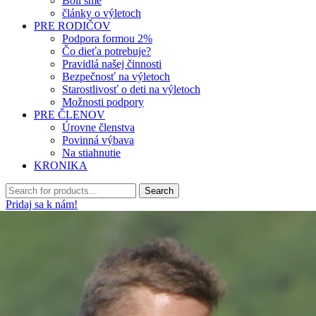
Boli sme
články o výletoch
PRE RODIČOV
Podpora formou 2%
Čo dieťa potrebuje?
Pravidlá našej činnosti
Bezpečnosť na výletoch
Starostlivosť o deti na výletoch
Možnosti podpory
PRE ČLENOV
Úrovne členstva
Povinná výbava
Na stiahnutie
KRONIKA
Pridaj sa k nám!