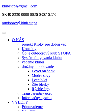
Skip
klubstopa@gmail.com
to
SK49 8330 0000 0026 0307 6273
content
outdoorový klub
stopa
O NÁS
projekt Kroky pre dobrú vec
Kontakty
Čo je outdoorový klub STOPA
Systém fungovania klubu
vedenie klubu
družiny a bodovanie
Lovci bizónov
Múdre sovy
Lesní vlci
Žlté blesky
Rýchle šípy
Transparentný účet
Informačný systém
VÝLETY
Pripravujeme