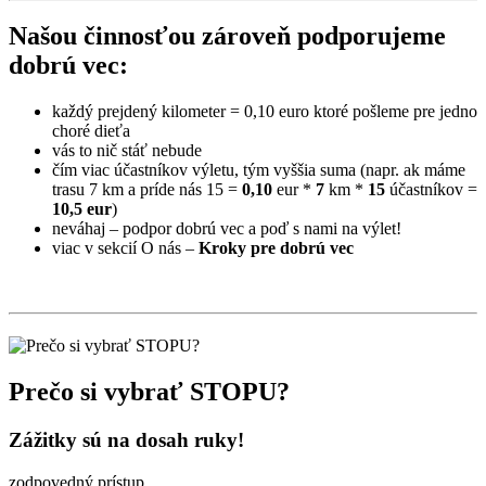
Našou činnosťou zároveň podporujeme
dobrú vec:
každý prejdený kilometer = 0,10 euro ktoré pošleme pre jedno
choré dieťa
vás to nič stáť nebude
čím viac účastníkov výletu, tým vyššia suma (napr. ak máme
trasu 7 km a príde nás 15 =
0,10
eur *
7
km *
15
účastníkov =
10,5 eur
)
neváhaj – podpor dobrú vec a poď s nami na výlet!
viac v sekcií O nás –
Kroky pre dobrú vec
Prečo si vybrať STOPU?
Zážitky sú na dosah ruky!
zodpovedný prístup