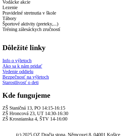
Vodácke akcie
Lezenie
Pravidelné stretnutia v škole
Tábory
Športové aktivity (preteky,...)
Tréning zálesáckych zručností
Dôležíté linky
Info o výletoch
Ako sa k nám pridať
Vedenie oddielu
Bezpečnosť na výletoch
Starostlivosť o deti
Kde fungujeme
ZŠ Staničná 13, PO 14:15-16:15
ZŠ Hroncová 23, UT 14:30-16:30
ZŠ Krosnianska 4, ŠTV 14-16:00
(c) 2025 OZ Dračia stopa, Němcovej 8, 04001 Košice