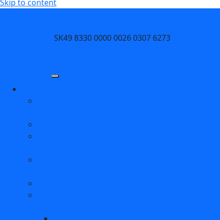
Skip to content
klubstopa@gmail.com
SK49 8330 0000 0026 0307 6273
outdoorový klub stopa
O NÁS
projekt Kroky pre
dobrú vec
Kontakty
Čo je outdoorový
klub STOPA
Systém
fungovania klubu
vedenie klubu
družiny a
bodovanie
Lovci bizónov