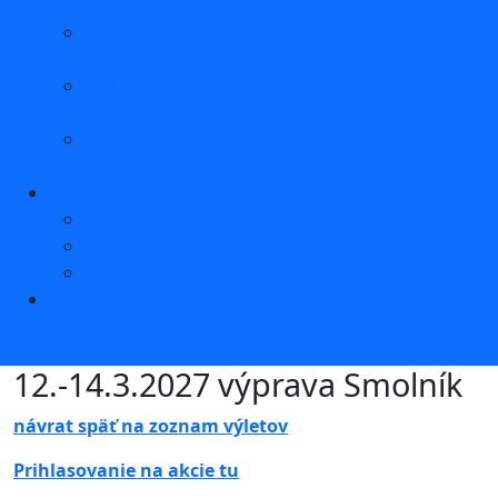
činnosti
Bezpečnosť na
výletoch
Starostlivosť o
deti na výletoch
Možnosti
podpory
PRE ČLENOV
Úrovne členstva
Povinná výbava
Na stiahnutie
KRONIKA
Pridaj sa k nám!
12.-14.3.2027 výprava Smolník
návrat späť na zoznam výletov
Prihlasovanie na akcie tu