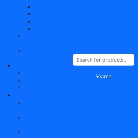
Múdre sovy
Lesní vlci
Žlté blesky
Rýchle šípy
Transparentný
účet
Informačný
systém
VÝLETY
Pripravujeme
Boli sme
články o výletoch
PRE RODIČOV
Podpora formou
2%
Čo dieťa
potrebuje?
Pravidlá našej