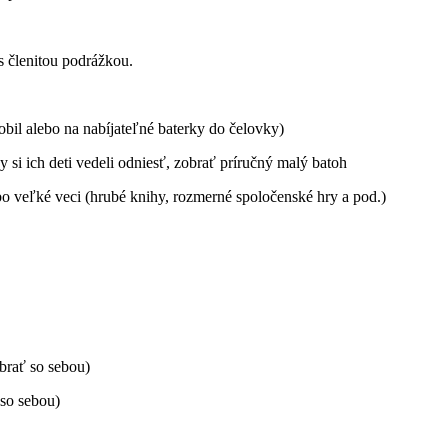
s členitou podrážkou.
bil alebo na nabíjateľné baterky do čelovky)
y si ich deti vedeli odniesť, zobrať príručný malý batoh
bo veľké veci (hrubé knihy, rozmerné spoločenské hry a pod.)
obrať so sebou)
 so sebou)