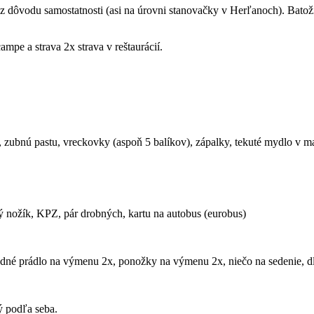
z dôvodu samostatnosti (asi na úrovni stanovačky v Herľanoch). Batožin
mpe a strava 2x strava v reštaurácií.
 zubnú pastu, vreckovky (aspoň 5 balíkov), zápalky, tekuté mydlo v mal
vý nožík, KPZ, pár drobných, kartu na autobus (eurobus)
podné prádlo na výmenu 2x, ponožky na výmenu 2x, niečo na sedenie, dlh
ý podľa seba.