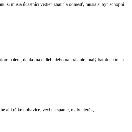
u si musia účastníci vedieť zbaliť a odniesť, musia si byť schopní
om balení, denko na chlieb alebo na krájanie, malý batoh na trasu
é aj krátke nohavice, veci na spanie, malý uterák,