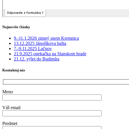
Najnovšie články
9.-11.1.2026 zimný snem Kremnica
13.12.2025 Jánošíkova bašta
7.-9.11.2025 Lačnov
21.9.2025 opekačka na Slanskom hrade
21.12. výlet do Budimíra
Kontaktuj nás
Meno
Váš email
Predmet