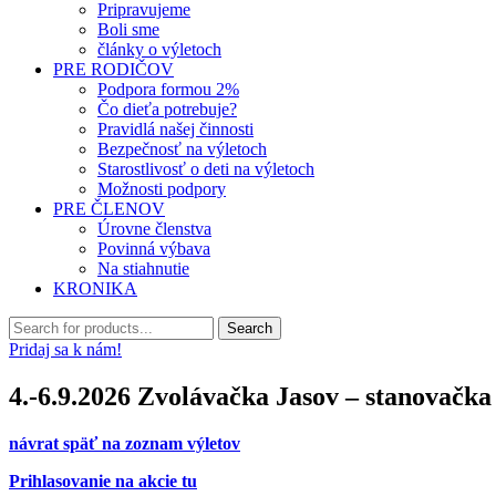
Pripravujeme
Boli sme
články o výletoch
PRE RODIČOV
Podpora formou 2%
Čo dieťa potrebuje?
Pravidlá našej činnosti
Bezpečnosť na výletoch
Starostlivosť o deti na výletoch
Možnosti podpory
PRE ČLENOV
Úrovne členstva
Povinná výbava
Na stiahnutie
KRONIKA
Pridaj sa k nám!
4.-6.9.2026 Zvolávačka Jasov – stanovačka
návrat späť na zoznam výletov
Prihlasovanie na akcie tu