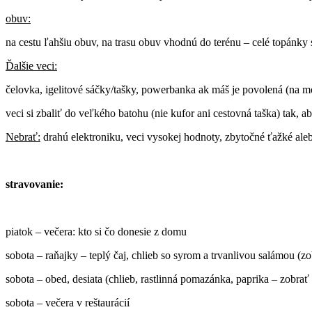
obuv:
na cestu ľahšiu obuv, na trasu obuv vhodnú do terénu – celé topánky 
Ďalšie veci:
čelovka, igelitové sáčky/tašky, powerbanka ak máš je povolená (na mo
veci si zbaliť do veľkého batohu (nie kufor ani cestovná taška) tak, ab
Nebrať:
drahú elektroniku, veci vysokej hodnoty, zbytočné ťažké ale
stravovanie:
piatok – večera: kto si čo donesie z domu
sobota – raňajky – teplý čaj, chlieb so syrom a trvanlivou salámou (z
sobota – obed, desiata (chlieb, rastlinná pomazánka, paprika – zobrať
sobota – večera v reštaurácií