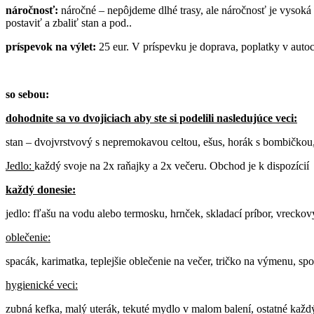
náročnosť:
náročné – nepôjdeme dlhé trasy, ale náročnosť je vysoká 
postaviť a zbaliť stan a pod..
príspevok na výlet:
25 eur. V príspevku je doprava, poplatky v autoca
so sebou:
dohodnite sa vo dvojiciach aby ste si podelili nasledujúce veci:
stan – dvojvrstvový s nepremokavou celtou, ešus, horák s bombičkou,
Jedlo:
každý svoje na 2x raňajky a 2x večeru. Obchod je k dispozícií
každý donesie:
jedlo: fľašu na vodu alebo termosku, hrnček, skladací príbor, vrecko
oblečenie:
spacák, karimatka, teplejšie oblečenie na večer, tričko na výmenu, s
hygienické veci:
zubná kefka, malý uterák, tekuté mydlo v malom balení, ostatné každ