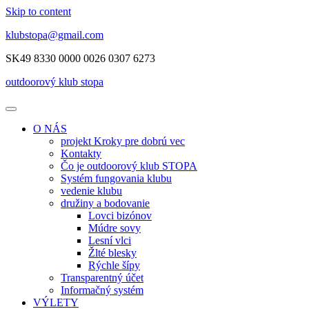
Skip to content
klubstopa@gmail.com
SK49 8330 0000 0026 0307 6273
outdoorový klub stopa
O NÁS
projekt Kroky pre dobrú vec
Kontakty
Čo je outdoorový klub STOPA
Systém fungovania klubu
vedenie klubu
družiny a bodovanie
Lovci bizónov
Múdre sovy
Lesní vlci
Žlté blesky
Rýchle šípy
Transparentný účet
Informačný systém
VÝLETY